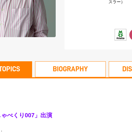
スラー）
TOPICS
BIOGRAPHY
DI
「しゃべくり007」出演
」