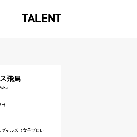
TALENT
ス飛鳥
Aska
8日
ュギャルズ（女子プロレ