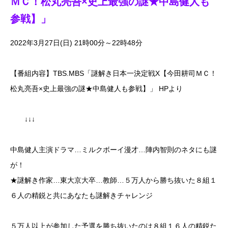
ＭＣ！松丸亮吾×史上最強の謎★中島健人も
参戦】」
2022年3月27日(日) 21時00分～22時48分
【番組内容】TBS.MBS「謎解き日本一決定戦Χ【今田耕司ＭＣ！
松丸亮吾×史上最強の謎★中島健人も参戦】」 HPより
↓↓↓
中島健人主演ドラマ…ミルクボーイ漫才…陣内智則のネタにも謎
が！
★謎解き作家…東大京大卒…教師…５万人から勝ち抜いた８組１
６人の精鋭と共にあなたも謎解きチャレンジ
５万人以上が参加した予選を勝ち抜いたのは８組１６人の精鋭た