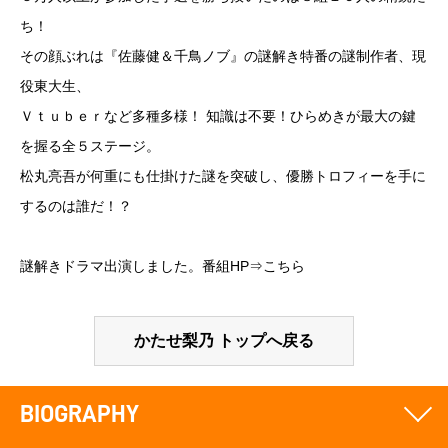
ち！
その顔ぶれは『佐藤健＆千鳥ノブ』の謎解き特番の謎制作者、現
役東大生、
Ｖｔｕｂｅｒなど多種多様！ 知識は不要！ひらめきが最大の鍵
を握る全５ステージ。
松丸亮吾が何重にも仕掛けた謎を突破し、優勝トロフィーを手に
するのは誰だ！？
謎解きドラマ出演しました。番組HP⇒
こちら
かたせ梨乃 トップへ戻る
BIOGRAPHY