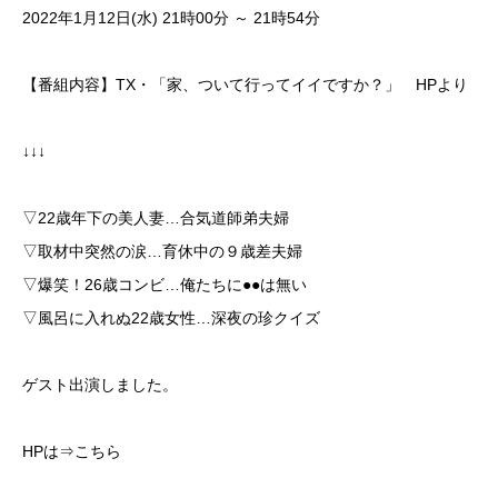
2022年1月12日(水) 21時00分 ～ 21時54分
【番組内容】TX・「家、ついて行ってイイですか？」 HPより
↓↓↓
▽22歳年下の美人妻…合気道師弟夫婦
▽取材中突然の涙…育休中の９歳差夫婦
▽爆笑！26歳コンビ…俺たちに●●は無い
▽風呂に入れぬ22歳女性…深夜の珍クイズ
ゲスト出演しました。
HPは⇒
こちら