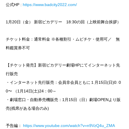
公式HP :
https://www.badcity2022.com/
1月20日（金） 新宿ピカデリー 18:30の回（上映前舞台挨拶）
チケット料金：通常料金 ※各種割引・ムビチケ・使用可／ 無
料鑑賞券不可
【チケット発売】新宿ピカデリー劇場HPにてインターネット先
行販売
・インターネット先行販売：会員非会員ともに１月15日(日)0: 0
0〜 （1月14日(土)24：00～
・劇場窓口・自動券売機販売：1月15日（日）劇場OPENより販
売(残席がある場合のみ)
予告編：
https://www.youtube.com/watch?v=n9VzQ4u_ZMA