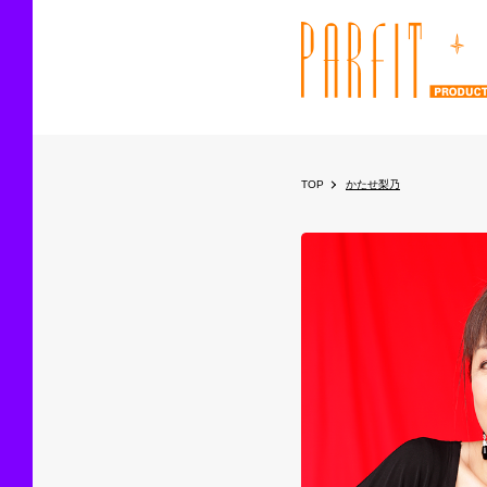
TOP
かたせ梨乃