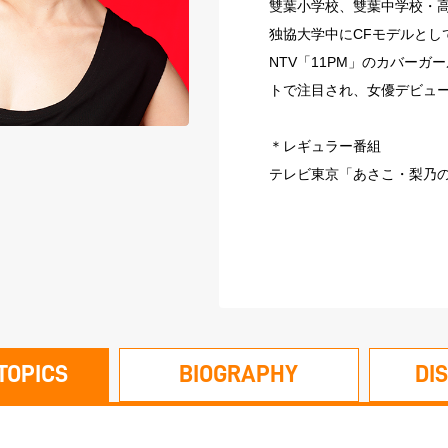
雙葉小学校、雙葉中学校・
独協大学中にCFモデルとし
NTV「11PM」のカバーガ
トで注目され、女優デビュ
＊レギュラー番組
テレビ東京「あさこ・梨乃の
TOPICS
BIOGRAPHY
DI