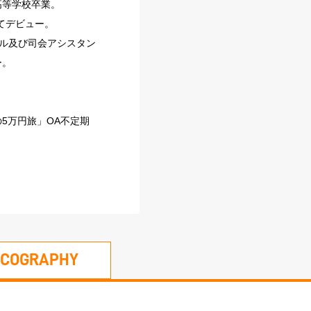
高等学校卒業。
てデビュー。
ール及び司会アシスタン
ー。
5万円旅」OA不定期
SCOGRAPHY