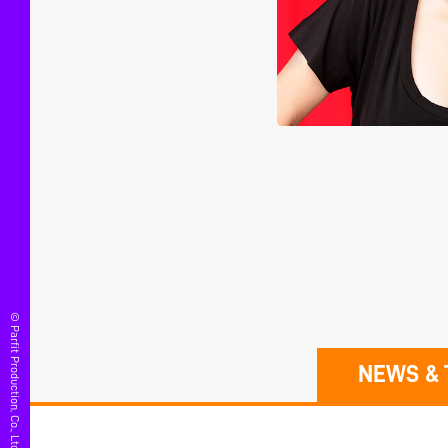
© Parfit Production, Co., Ltd.
NEWS & 