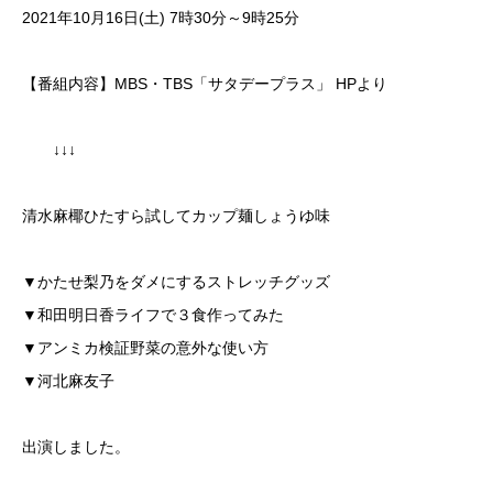
2021年10月16日(土) 7時30分～9時25分
【番組内容】MBS・TBS「サタデープラス」 HPより
↓↓↓
清水麻椰ひたすら試してカップ麺しょうゆ味
▼かたせ梨乃をダメにするストレッチグッズ
▼和田明日香ライフで３食作ってみた
▼アンミカ検証野菜の意外な使い方
▼河北麻友子
出演しました。