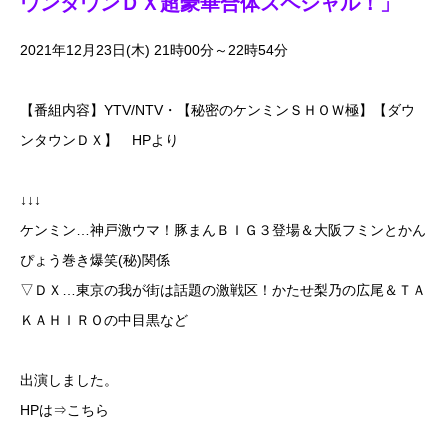
ウンタウンＤＸ超豪華合体スペシャル！」
2021年12月23日(木) 21時00分～22時54分
【番組内容】YTV/NTV・【秘密のケンミンＳＨＯＷ極】【ダウ
ンタウンＤＸ】 HPより
↓↓↓
ケンミン…神戸激ウマ！豚まんＢＩＧ３登場＆大阪フミンとかん
ぴょう巻き爆笑(秘)関係
▽ＤＸ…東京の我が街は話題の激戦区！かたせ梨乃の広尾＆ＴＡ
ＫＡＨＩＲＯの中目黒など
出演しました。
HPは⇒
こちら