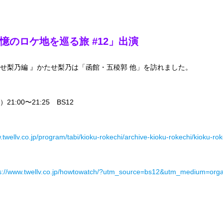
「記憶のロケ地を巡る旅 #12」出演
かたせ梨乃編 』かたせ梨乃は「函館・五稜郭 他」を訪れました。
21:00〜21:25 BS12
.twellv.co.jp/program/tabi/kioku-rokechi/archive-kioku-rokechi/kioku-ro
ps://www.twellv.co.jp/howtowatch/?utm_source=bs12&utm_medium=or