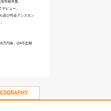
高等学校卒業。
てデビュー。
ール及び司会アシスタン
ー。
5万円旅」OA不定期
SCOGRAPHY