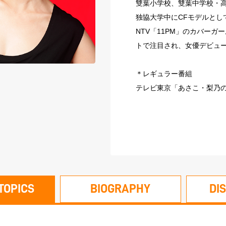
雙葉小学校、雙葉中学校・
独協大学中にCFモデルとし
NTV「11PM」のカバーガ
トで注目され、女優デビュ
＊レギュラー番組
テレビ東京「あさこ・梨乃の
TOPICS
BIOGRAPHY
DI