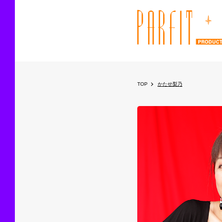
TOP
かたせ梨乃