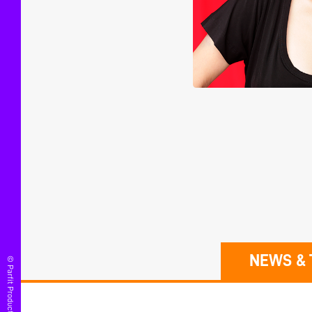
NEWS & 
© Parfit Production, Co., Ltd.