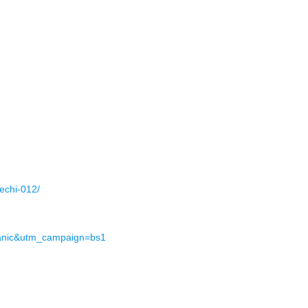
kechi-012/
ganic&utm_campaign=bs1