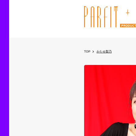
TOP
かたせ梨乃