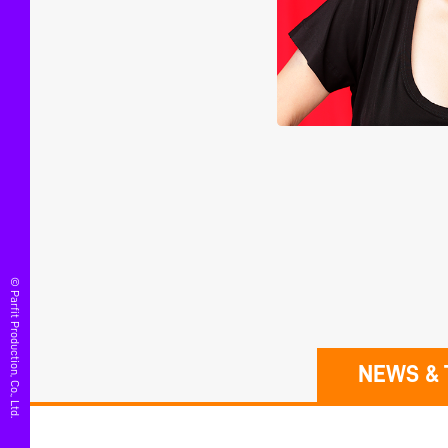
© Parfit Production, Co., Ltd.
NEWS & 