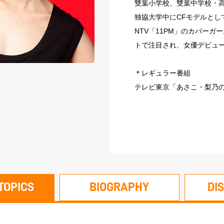
雙葉小学校、雙葉中学校・
独協大学中にCFモデルとし
NTV「11PM」のカバーガ
トで注目され、女優デビュ
＊レギュラー番組
テレビ東京「あさこ・梨乃の
TOPICS
BIOGRAPHY
DI