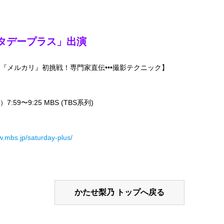
サタデープラス」出演
『メルカリ』初挑戦！専門家直伝•••撮影テクニック】
7:59〜9:25 MBS (TBS系列)
w.mbs.jp/saturday-plus/
かたせ梨乃 トップへ戻る