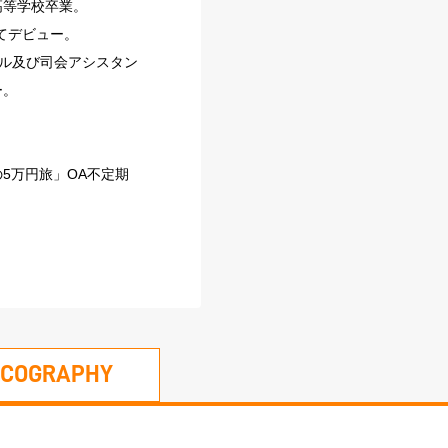
高等学校卒業。
てデビュー。
ール及び司会アシスタン
ー。
5万円旅」OA不定期
SCOGRAPHY