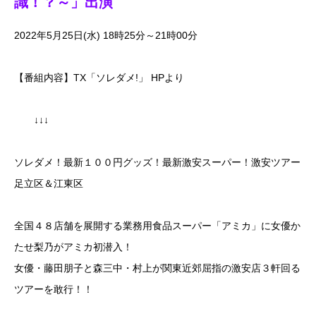
識！？～」出演
2022年5月25日(水) 18時25分～21時00分
【番組内容】TX「ソレダメ!」 HPより
↓↓↓
ソレダメ！最新１００円グッズ！最新激安スーパー！激安ツアー
足立区＆江東区
全国４８店舗を展開する業務用食品スーパー「アミカ」に女優か
たせ梨乃がアミカ初潜入！
女優・藤田朋子と森三中・村上が関東近郊屈指の激安店３軒回る
ツアーを敢行！！