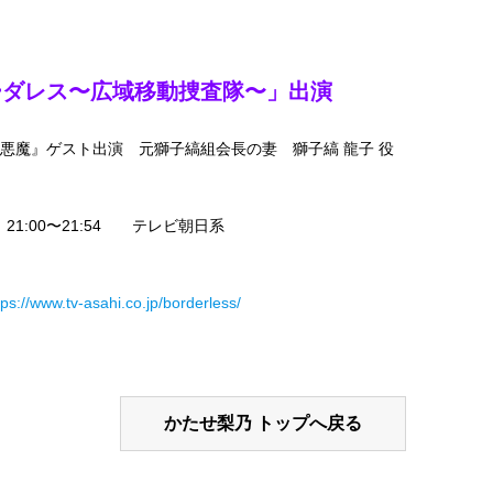
ボーダレス〜広域移動捜査隊〜」出演
悪魔』ゲスト出演 元獅子縞組会長の妻 獅子縞 龍子 役
）21:00〜21:54 テレビ朝日系
ps://www.tv-asahi.co.jp/borderless/
かたせ梨乃 トップへ戻る