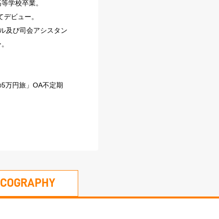
高等学校卒業。
てデビュー。
ール及び司会アシスタン
ー。
5万円旅」OA不定期
SCOGRAPHY