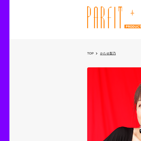
TOP
かたせ梨乃