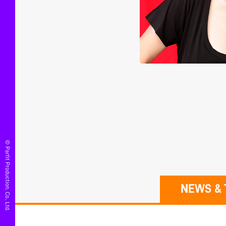
© Parfit Production, Co., Ltd.
NEWS & 