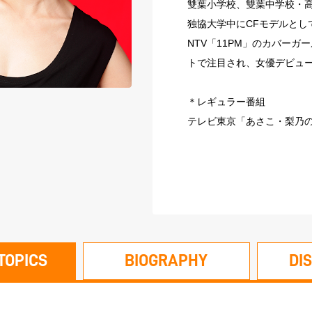
雙葉小学校、雙葉中学校・
独協大学中にCFモデルとし
NTV「11PM」のカバーガ
トで注目され、女優デビュ
＊レギュラー番組
テレビ東京「あさこ・梨乃の
TOPICS
BIOGRAPHY
DI