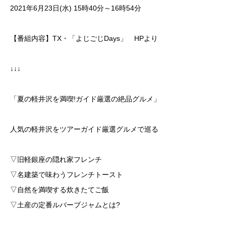
2021年6月23日(水) 15時40分～16時54分
【番組内容】TX・「よじごじDays」 HPより
↓↓↓
「夏の軽井沢を満喫!ガイド厳選の絶品グルメ」
人気の軽井沢をツアーガイド厳選グルメで巡る
▽旧軽銀座の隠れ家フレンチ
▽名建築で味わうフレンチトースト
▽自然を満喫する炊きたてご飯
▽土産の定番ルバーブジャムとは?