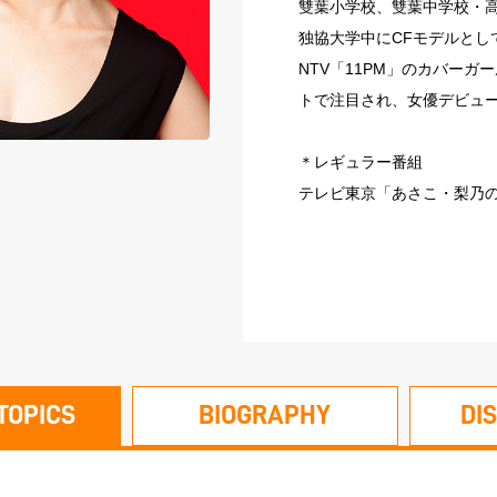
雙葉小学校、雙葉中学校・
独協大学中にCFモデルとし
NTV「11PM」のカバーガ
トで注目され、女優デビュ
＊レギュラー番組
テレビ東京「あさこ・梨乃の
TOPICS
BIOGRAPHY
DI