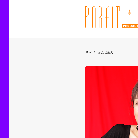
TOP
かたせ梨乃