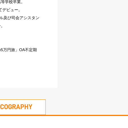
高等学校卒業。
てデビュー。
ール及び司会アシスタン
ー。
5万円旅」OA不定期
SCOGRAPHY